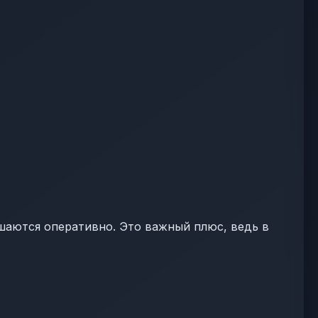
ешаются оперативно. Это важный плюс, ведь в