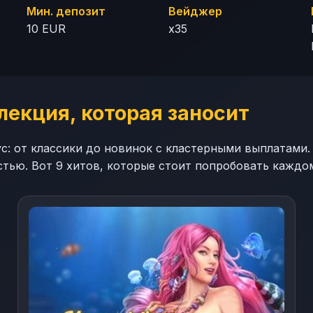
Мин. депозит
Вейджер
10 EUR
x35
екция, которая заносит
с: от классики до новинок с кластерными выплатами.
тью. Вот 9 хитов, которые стоит попробовать каждо