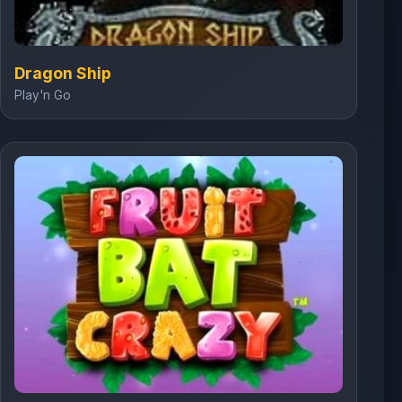
Dragon Ship
Play'n Go