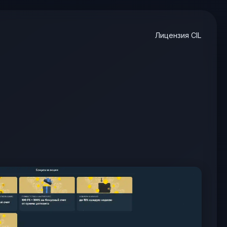
Лицензия CIL