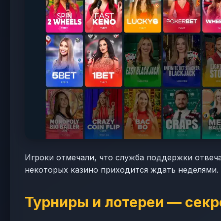
Игроки отмечали, что служба поддержки отвеча
некоторых казино приходится ждать неделями.
Турниры и лотереи — секр