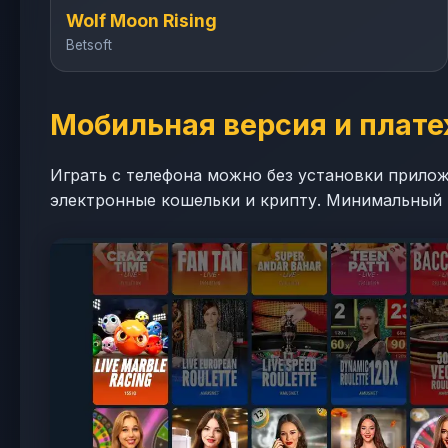
Wolf Moon Rising
Betsoft
Мобильная версия и плате
Играть с телефона можно без установки прилож
электронные кошельки и крипту. Минимальный 