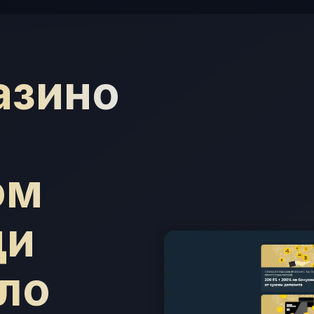
азино
ом
ди
ло